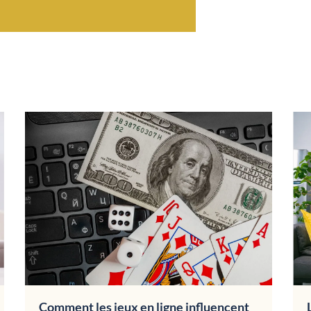
Comment les jeux en ligne influencent