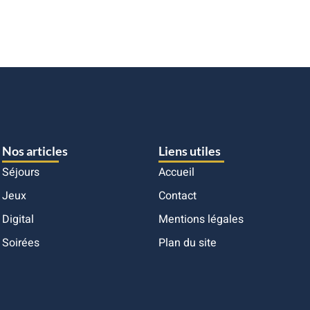
Nos articles
Liens utiles
Séjours
Accueil
Jeux
Contact
Digital
Mentions légales
Soirées
Plan du site