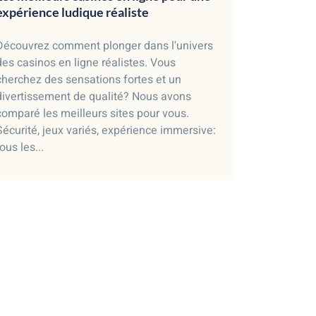
expérience ludique réaliste
Découvrez comment plonger dans l'univers
des casinos en ligne réalistes. Vous
cherchez des sensations fortes et un
divertissement de qualité? Nous avons
comparé les meilleurs sites pour vous.
Sécurité, jeux variés, expérience immersive:
tous les...