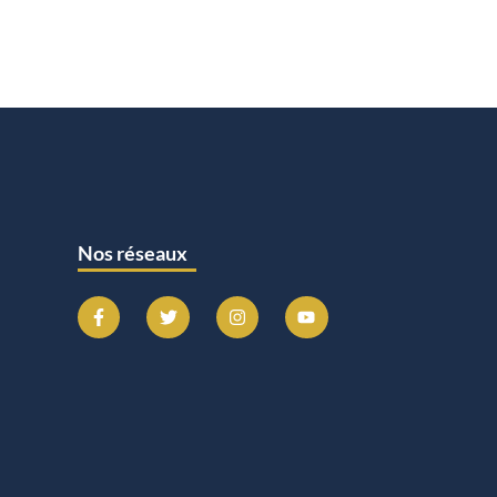
Nos réseaux
F
T
I
Y
a
w
n
o
c
i
s
u
e
t
t
t
b
t
a
u
o
e
g
b
o
r
r
e
k
a
-
m
f