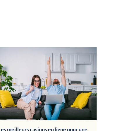
Les meilleurs casinos en ligne pour une