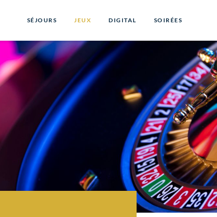
SÉJOURS
JEUX
DIGITAL
SOIRÉES
x