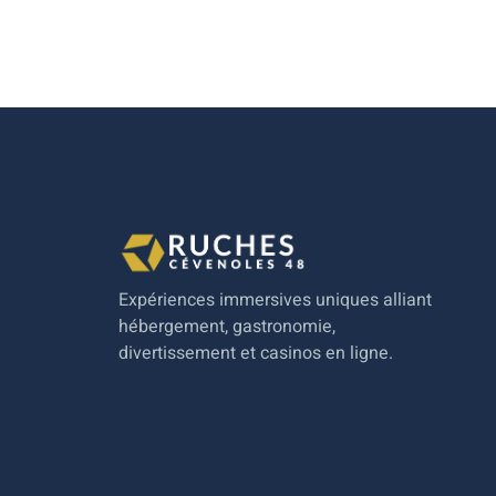
Expériences immersives uniques alliant
hébergement, gastronomie,
divertissement et casinos en ligne.